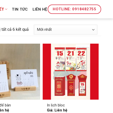
HOTLINE: 0918482755
ẾT
TIN TỨC
LIÊN HỆ
ị tất cả 6 kết quả
 để bàn
In lịch bloc
iên hệ
Giá: Liên hệ