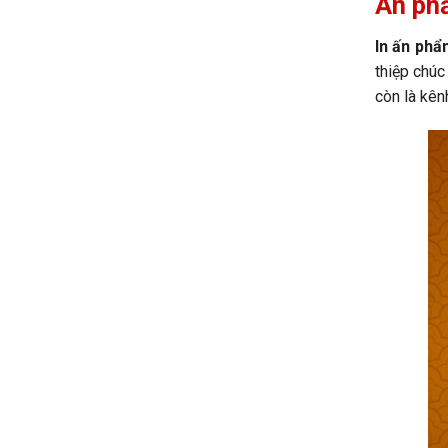
Ấn phẩ
In ấn phẩ
thiệp chúc
còn là kên