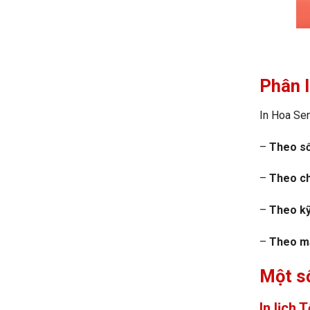
Phân l
In Hoa Sen
–
Theo số
–
Theo chấ
–
Theo kỹ
–
Theo m
Một số
In lịch 