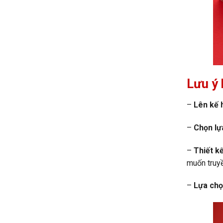
Lưu ý 
–
Lên kế 
–
Chọn lựa
–
Thiết k
muốn truyề
–
Lựa chọ