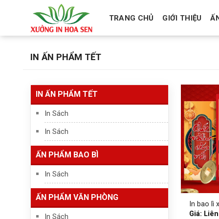
Skip
to
TRANG CHỦ
GIỚI THIỆU
Ấ
content
IN ẤN PHẨM TẾT
IN ẤN PHẨM TẾT
In Sách
In Sách
ẤN PHẨM BAO BÌ
In Sách
ẤN PHẨM VĂN PHÒNG
In bao lì
Giá: Liên
In Sách