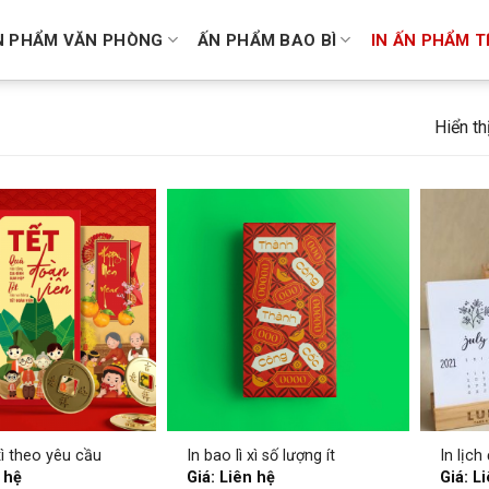
N PHẨM VĂN PHÒNG
ẤN PHẨM BAO BÌ
IN ẤN PHẨM T
Hiển th
 xì theo yêu cầu
In bao lì xì số lượng ít
In lịch
 hệ
Giá: Liên hệ
Giá: L