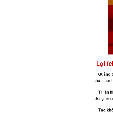
Lợi íc
–
Quảng b
thức thươn
–
Tri ân 
đồng hành 
–
Tạo khô