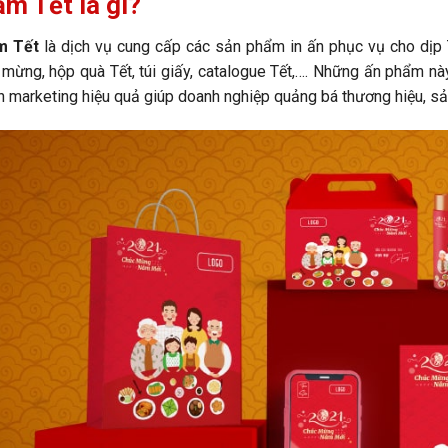
m Tết là gì?
m Tết
là dịch vụ cung cấp các sản phẩm in ấn phục vụ cho dịp Tết
 mừng, hộp quà Tết, túi giấy, catalogue Tết,…. Những ấn phẩm này
h marketing hiệu quả giúp doanh nghiệp quảng bá thương hiệu, s