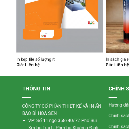
In kẹp file số lượng ít
In sách giá r
Giá: Liên hệ
Giá: Liên hệ
THÔNG TIN
CHÍNH 
Hướng dẫn
CÔNG TY CỔ PHẦN THIẾT KẾ VÀ IN ẤN
BAO BÌ HOA SEN
Chính sác
VP: Số 11 ngõ 358/40/72 Phố Bùi
Chính sách
Xương Trạch, Phường Khương Đình,