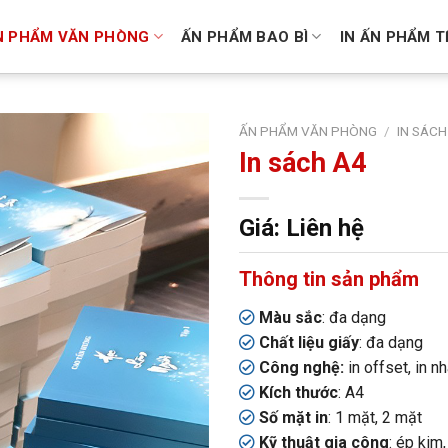
N PHẨM VĂN PHÒNG
ẤN PHẨM BAO BÌ
IN ẤN PHẨM T
ẤN PHẨM VĂN PHÒNG
/
IN SÁCH
In sách A4
Giá: Liên hệ
Thông tin sản phẩm
Màu sắc
: đa dạng
Chất liệu giấy
: đa dạng
Công nghệ:
in offset, in n
Kích thước
: A4
Số mặt in
: 1 mặt, 2 mặt
Kỹ thuật gia công
: ép kim