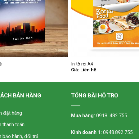
ẻ
In tờ rơi A4
Giá: Liên hệ
SÁCH BÁN HÀNG
TỔNG ĐÀI HỖ TRỢ
 đặt hàng
Mua hàng:
0918. 482.755
h thanh toán
Kinh doanh 1:
0948.892.755
 bảo hành, đổi trả