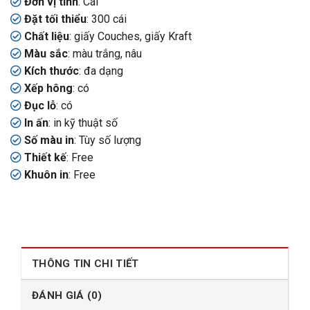
Đơn vị tính
: Cái
Đặt tối thiểu
: 300 cái
Chất liệu
: giấy Couches, giấy Kraft
Màu sắc
: màu trắng, nâu
Kích thước
: đa dạng
Xếp hông
: có
Đục lỗ
: có
In ấn
: in kỹ thuật số
Số màu in
: Tùy số lượng
Thiết kế
: Free
Khuôn in
: Free
THÔNG TIN CHI TIẾT
ĐÁNH GIÁ (0)