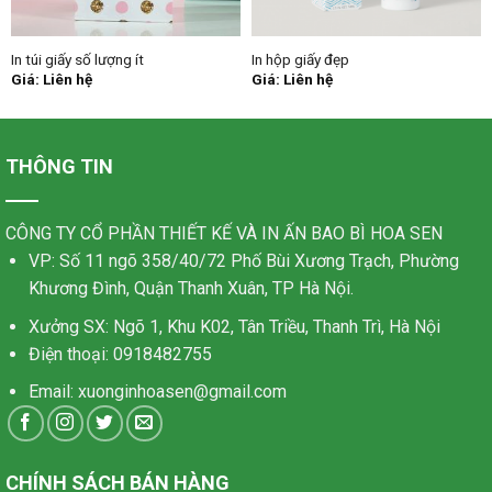
In túi giấy số lượng ít
In hộp giấy đẹp
Giá: Liên hệ
Giá: Liên hệ
THÔNG TIN
CÔNG TY CỔ PHẦN THIẾT KẾ VÀ IN ẤN BAO BÌ HOA SEN
VP: Số 11 ngõ 358/40/72 Phố Bùi Xương Trạch, Phường
Khương Đình, Quận Thanh Xuân, TP Hà Nội.
Xưởng SX: Ngõ 1, Khu K02, Tân Triều, Thanh Trì, Hà Nội
Điện thoại: 0918482755
Email:
xuonginhoasen@gmail.com
CHÍNH SÁCH BÁN HÀNG